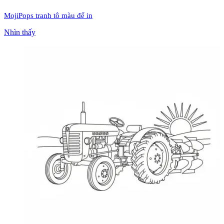
MojiPops tranh tô màu để in
Nhìn thấy