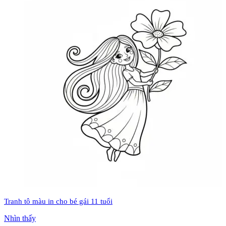
Tranh tô màu in cho bé gái 11 tuổi
Nhìn thấy