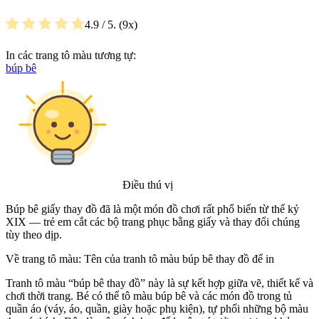
4.9
/ 5.
9
In các trang tô màu tương tự:
búp bê
Điều thú vị
Búp bê giấy thay đồ đã là một món đồ chơi rất phổ biến từ thế kỷ
XIX — trẻ em cắt các bộ trang phục bằng giấy và thay đổi chúng
tùy theo dịp.
Về trang tô màu: Tên của tranh tô màu búp bê thay đồ để in
Tranh tô màu “búp bê thay đồ” này là sự kết hợp giữa vẽ, thiết kế và
chơi thời trang. Bé có thể tô màu búp bê và các món đồ trong tủ
quần áo (váy, áo, quần, giày hoặc phụ kiện), tự phối những bộ màu