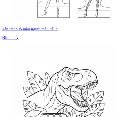
Tên tranh tô màu người mẫu để in
Nhìn thấy