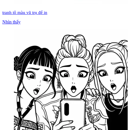
tranh tô màu vũ trụ để in
Nhìn thấy