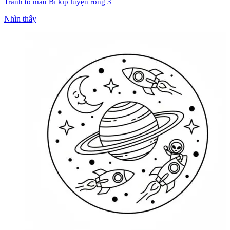
Tranh tô màu Bí kíp luyện rồng 3
Nhìn thấy