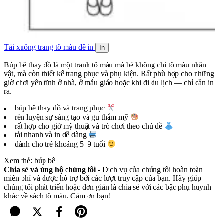
Tải xuống trang tô màu để in
In
Búp bê thay đồ là một tranh tô màu mà bé không chỉ tô màu nhân
vật, mà còn thiết kế trang phục và phụ kiện. Rất phù hợp cho những
giờ chơi yên tĩnh ở nhà, ở mẫu giáo hoặc khi đi du lịch — chỉ cần in
ra.
búp bê thay đồ và trang phục
rèn luyện sự sáng tạo và gu thẩm mỹ
rất hợp cho giờ mỹ thuật và trò chơi theo chủ đề
tải nhanh và in dễ dàng
dành cho trẻ khoảng 5–9 tuổi
Xem thẻ: búp bê
Chia sẻ và ủng hộ chúng tôi
- Dịch vụ của chúng tôi hoàn toàn
miễn phí và được hỗ trợ bởi các lượt truy cập của bạn. Hãy giúp
chúng tôi phát triển hoặc đơn giản là chia sẻ với các bậc phụ huynh
khác về sách tô màu. Cảm ơn bạn!