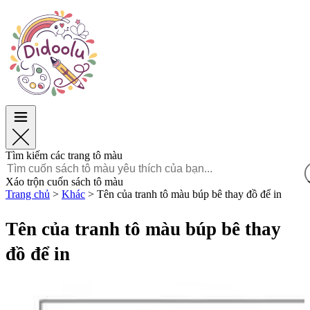
Phục Sinh
Phục Sinh
TOP Danh mục
TOP Danh mục
Dành cho bé trai
Dành cho bé trai
Dành cho bé gái
Dành cho bé gái
Giáo dục
Giáo dục
Hoạt hình và Phim
Hoạt hình và Phim
Trò chơi
Trò chơi
Tìm kiếm các trang tô màu
Tiếng Việt
Xáo trộn cuốn sách tô màu
Trang chủ
>
Khác
>
Tên của tranh tô màu búp bê thay đồ để in
POLSKI
ENGLISH
Tên của tranh tô màu búp bê thay
FRANÇAIS
đồ để in
MALAGASY
TIẾNG
VIỆT