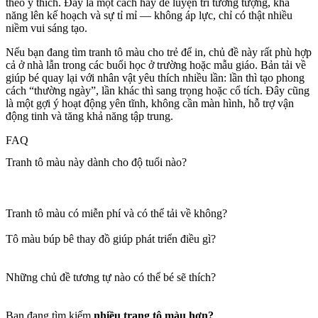
theo ý thích. Đây là một cách hay để luyện trí tưởng tượng, khả
năng lên kế hoạch và sự tỉ mỉ — không áp lực, chỉ có thật nhiều
niềm vui sáng tạo.
Nếu bạn đang tìm tranh tô màu cho trẻ để in, chủ đề này rất phù hợp
cả ở nhà lẫn trong các buổi học ở trường hoặc mẫu giáo. Bản tải về
giúp bé quay lại với nhân vật yêu thích nhiều lần: lần thì tạo phong
cách “thường ngày”, lần khác thì sang trọng hoặc cổ tích. Đây cũng
là một gợi ý hoạt động yên tĩnh, không cần màn hình, hỗ trợ vận
động tinh và tăng khả năng tập trung.
FAQ
Tranh tô màu này dành cho độ tuổi nào?
Tranh tô màu có miễn phí và có thể tải về không?
Tô màu búp bê thay đồ giúp phát triển điều gì?
Những chủ đề tương tự nào có thể bé sẽ thích?
Bạn đang tìm kiếm
nhiều trang tô màu hơn?