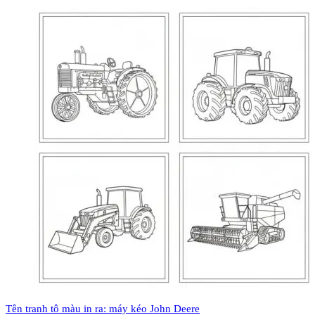
Tên tranh tô màu in ra: máy kéo John Deere