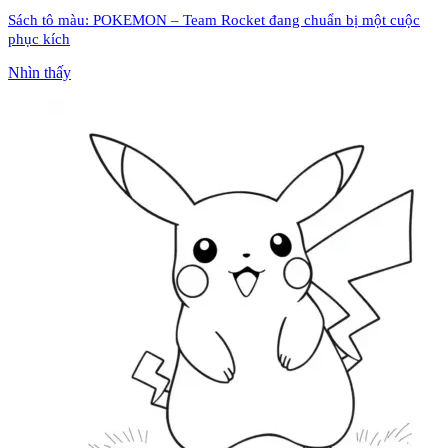
Sách tô màu: POKEMON – Team Rocket đang chuẩn bị một cuộc
phục kích
Nhìn thấy