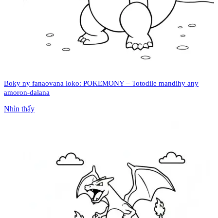
Boky ny fanaovana loko: POKEMONY – Totodile mandihy any
amoron-dalana
Nhìn thấy