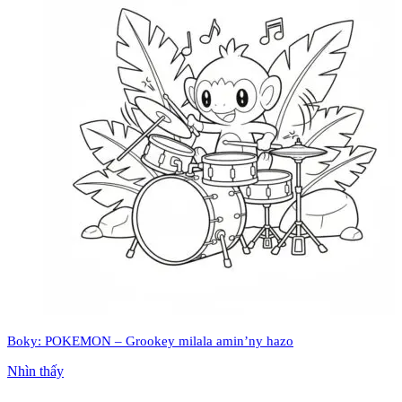
Boky: POKEMON – Grookey milala amin’ny hazo
Nhìn thấy