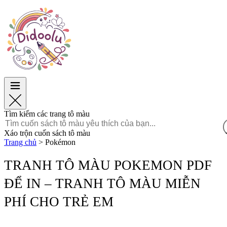
Phục Sinh
Phục Sinh
TOP Danh mục
TOP Danh mục
Dành cho bé trai
Dành cho bé trai
Dành cho bé gái
Dành cho bé gái
Giáo dục
Giáo dục
Hoạt hình và Phim
Hoạt hình và Phim
Trò chơi
Trò chơi
Tìm kiếm các trang tô màu
Tiếng Việt
Xáo trộn cuốn sách tô màu
Trang chủ
>
Pokémon
POLSKI
ENGLISH
TRANH TÔ MÀU POKEMON PDF
FRANÇAIS
ĐỂ IN – TRANH TÔ MÀU MIỄN
MALAGASY
TIẾNG
PHÍ CHO TRẺ EM
VIỆT