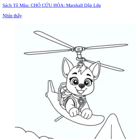
Sách Tô Màu: CHÓ CỨU HỎA: Marshall Dập Lửa
Nhìn thấy