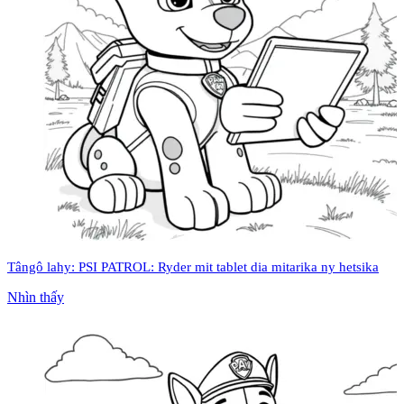
Tângô lahy: PSI PATROL: Ryder mit tablet dia mitarika ny hetsika
Nhìn thấy