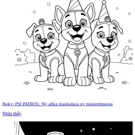
Boky: PSI PATROL: Ny alika mankalaza ny tsingerintaona
Nhìn thấy