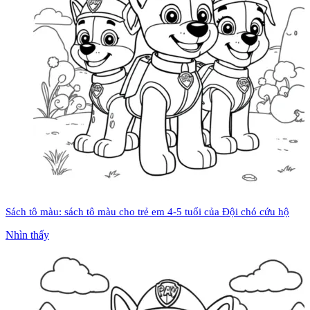
Sách tô màu: sách tô màu cho trẻ em 4-5 tuổi của Đội chó cứu hộ
Nhìn thấy