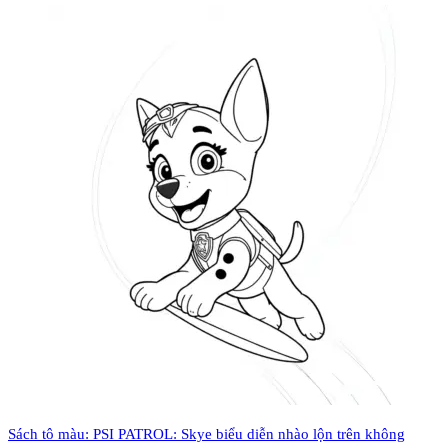
Sách tô màu: PSI PATROL: Skye biểu diễn nhào lộn trên không