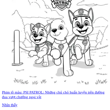
Phim tô màu: PSI PATROL: Những chú chó huấn luyện trên đường
đua vượt chướng ngại vật
Nhìn thấy