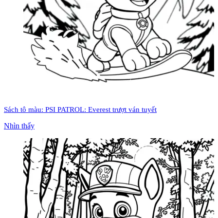
Sách tô màu: PSI PATROL: Everest trượt ván tuyết
Nhìn thấy