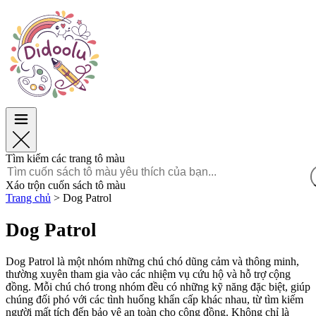
Phục Sinh
Phục Sinh
TOP Danh mục
TOP Danh mục
Dành cho bé trai
Dành cho bé trai
Dành cho bé gái
Dành cho bé gái
Giáo dục
Giáo dục
Hoạt hình và Phim
Hoạt hình và Phim
Trò chơi
Trò chơi
Tìm kiếm các trang tô màu
Tiếng Việt
Xáo trộn cuốn sách tô màu
Trang chủ
>
Dog Patrol
POLSKI
ENGLISH
Dog Patrol
FRANÇAIS
MALAGASY
Dog Patrol là một nhóm những chú chó dũng cảm và thông minh,
TIẾNG
thường xuyên tham gia vào các nhiệm vụ cứu hộ và hỗ trợ cộng
VIỆT
đồng. Mỗi chú chó trong nhóm đều có những kỹ năng đặc biệt, giúp
chúng đối phó với các tình huống khẩn cấp khác nhau, từ tìm kiếm
người mất tích đến bảo vệ an toàn cho cộng đồng. Không chỉ là