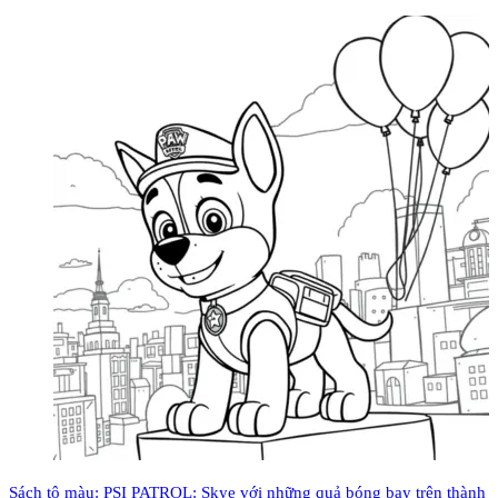
Sách tô màu: PSI PATROL: Skye với những quả bóng bay trên thành