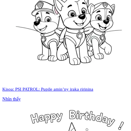
Kisoa: PSI PATROL: Pupile amin’ny iraka ririnina
Nhìn thấy