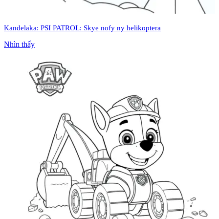
Kandelaka: PSI PATROL: Skye nofy ny helikoptera
Nhìn thấy