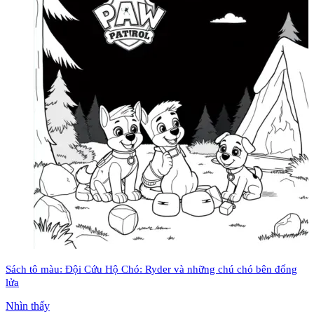
Sách tô màu: Đội Cứu Hộ Chó: Ryder và những chú chó bên đống
lửa
Nhìn thấy