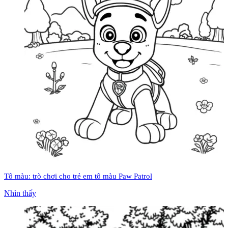
Tô màu: trò chơi cho trẻ em tô màu Paw Patrol
Nhìn thấy