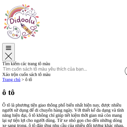
Phục Sinh
Phục Sinh
TOP Danh mục
TOP Danh mục
Dành cho bé trai
Dành cho bé trai
Dành cho bé gái
Dành cho bé gái
Giáo dục
Giáo dục
Hoạt hình và Phim
Hoạt hình và Phim
Trò chơi
Trò chơi
Tìm kiếm các trang tô màu
Tiếng Việt
Xáo trộn cuốn sách tô màu
Trang chủ
>
ô tô
POLSKI
ENGLISH
ô tô
FRANÇAIS
MALAGASY
Ô tô là phương tiện giao thông phổ biến nhất hiện nay, được nhiều
TIẾNG
người sử dụng để di chuyển hàng ngày. Với thiết kế đa dạng và tính
VIỆT
năng hiện đại, ô tô không chỉ giúp tiết kiệm thời gian mà còn mang
lại sự tiện lợi cho người dùng. Từ xe nhỏ gọn cho đến những dòng
xe sang trọng, ô tô đáp ứng nhu cầu của nhiều đối tượng khác nhau,