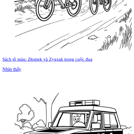
Sách tô màu: Złomek và Zygzak trong cuộc đua
Nhìn thấy