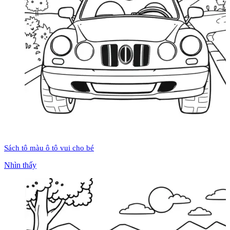
Sách tô màu ô tô vui cho bé
Nhìn thấy