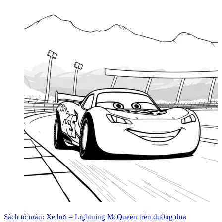
Sách tô màu: Xe hơi – Lightning McQueen trên đường đua