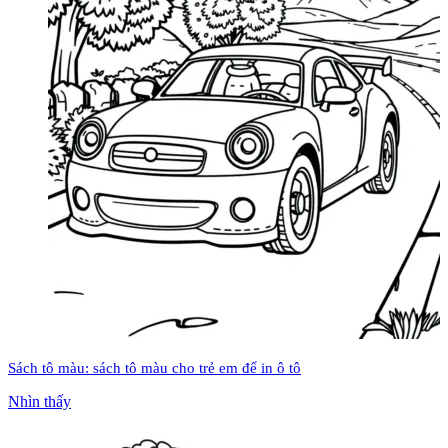
Sách tô màu: sách tô màu cho trẻ em để in ô tô
Nhìn thấy