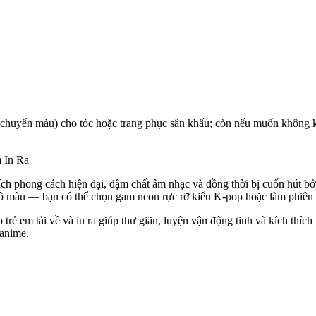
 (chuyển màu) cho tóc hoặc trang phục sân khấu; còn nếu muốn không 
 In Ra
 phong cách hiện đại, đậm chất âm nhạc và đồng thời bị cuốn hút bởi p
tô màu — bạn có thể chọn gam neon rực rỡ kiểu K‑pop hoặc làm phiên b
trẻ em tải về và in ra giúp thư giãn, luyện vận động tinh và kích thích 
 anime
.