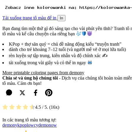
Tải xuống trang tô màu để in
In
Bạn đang tìm một thứ gì đó sáng tạo cho vài phút yên tĩnh? Tranh 
tô màu và kể câu chuyện của riêng bạn
KPop + thợ săn quỷ = chủ đề năng động kiểu “truyện tranh”
dành cho trẻ khoảng 7–12 tuổi (và người mê vẽ ở mọi lứa tuổi)
rèn luyện sự tập trung, kiên nhẫn và độ chính xác ✍️
tải xuống trong vài giây và có thể in ngay
More printable coloring pages from demony
Chia sẻ và ủng hộ chúng tôi
- Dịch vụ của chúng tôi hoàn toàn miễn 
tô màu. Cảm ơn bạn!
4.5
/ 5.
16
In các trang tô màu tương tự:
demony
kpop
lowcydemonow