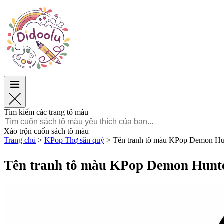
Phục Sinh
Phục Sinh
TOP Danh mục
TOP Danh mục
Dành cho bé trai
Dành cho bé trai
Dành cho bé gái
Dành cho bé gái
Giáo dục
Giáo dục
Hoạt hình và Phim
Hoạt hình và Phim
Trò chơi
Trò chơi
Tìm kiếm các trang tô màu
Tiếng Việt
Xáo trộn cuốn sách tô màu
Trang chủ
>
KPop Thợ săn quỷ
>
Tên tranh tô màu KPop Demon Hun
POLSKI
ENGLISH
Tên tranh tô màu KPop Demon Hunte
FRANÇAIS
MALAGASY
TIẾNG
VIỆT