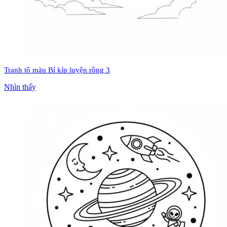
Tranh tô màu Bí kíp luyện rồng 3
Nhìn thấy