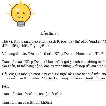
Điều thú vị
Thú vị: Khi tô màu theo phong cách K‑pop, hãy thử phối “gradient”
đỏ/tím để tạo hiệu ứng huyền bí.
Về trang tô màu: Tên tranh tô màu KPop Demon Hunters cho Trẻ Em
Tranh tô màu “KPop Demon Hunters” là gợi ý dành cho những bé thích
sân khấu, tư thế năng động, đạo cụ “anh hùng”) rất hợp để làm hình 
Đây cũng là một lựa chọn hay cho giờ nghỉ sáng tạo: tranh tô màu cho 
— và nếu bạn thích vibe tương tự, bạn cũng có thể xem
tranh tô màu
FAQ
Tranh tô màu này dành cho độ tuổi nào?
Tranh tô màu có miễn phí không?