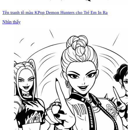
Tên tranh tô màu KPop Demon Hunters cho Trẻ Em In Ra
Nhìn thấy