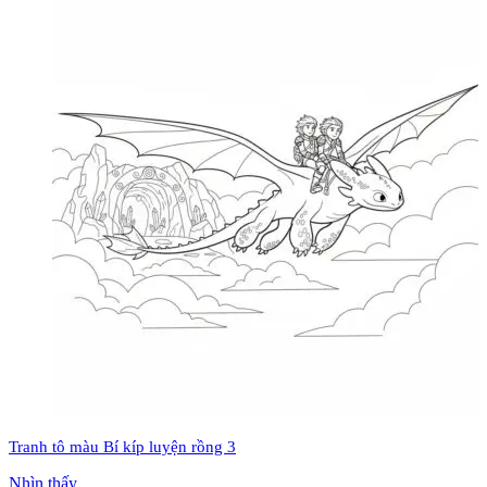
Tranh tô màu Bí kíp luyện rồng 3
Nhìn thấy