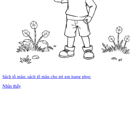
Sách tô màu: sách tô màu cho trẻ em trang phục
Nhìn thấy