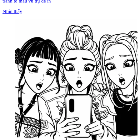
tranh tô màu vũ trụ để in
Nhìn thấy