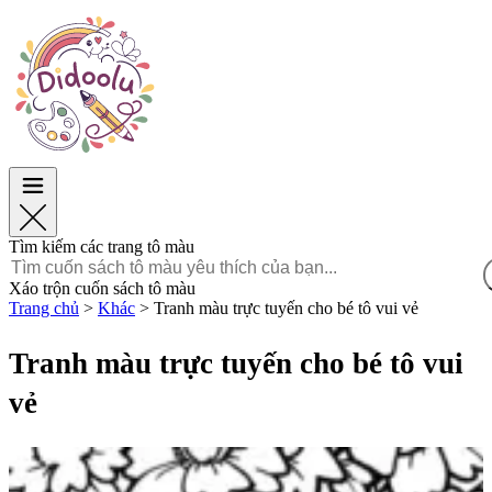
Phục Sinh
Phục Sinh
TOP Danh mục
TOP Danh mục
Dành cho bé trai
Dành cho bé trai
Dành cho bé gái
Dành cho bé gái
Giáo dục
Giáo dục
Hoạt hình và Phim
Hoạt hình và Phim
Trò chơi
Trò chơi
Tìm kiếm các trang tô màu
Tiếng Việt
Xáo trộn cuốn sách tô màu
Trang chủ
>
Khác
>
Tranh màu trực tuyến cho bé tô vui vẻ
POLSKI
ENGLISH
Tranh màu trực tuyến cho bé tô vui
FRANÇAIS
vẻ
MALAGASY
TIẾNG
VIỆT