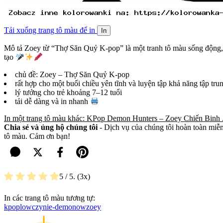
Tải xuống trang tô màu để in
In
Mô tả Zoey từ “Thợ Săn Quỷ K-pop” là một tranh tô màu sống động, tr
tạo
chủ đề: Zoey – Thợ Săn Quỷ K-pop
rất hợp cho một buổi chiều yên tĩnh và luyện tập khả năng tập tru
lý tưởng cho trẻ khoảng 7–12 tuổi
tải dễ dàng và in nhanh
In một trang tô màu khác: KPop Demon Hunters – Zoey Chiến Binh
Chia sẻ và ủng hộ chúng tôi
- Dịch vụ của chúng tôi hoàn toàn miễn 
tô màu. Cảm ơn bạn!
5
/ 5.
3
In các trang tô màu tương tự:
kpop
lowczynie-demonow
zoey