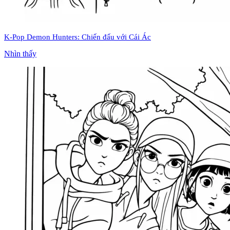
K-Pop Demon Hunters: Chiến đấu với Cái Ác
Nhìn thấy