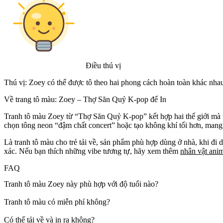
Điều thú vị
Thú vị: Zoey có thể được tô theo hai phong cách hoàn toàn khác nha
Về trang tô màu: Zoey – Thợ Săn Quỷ K-pop để In
Tranh tô màu Zoey từ “Thợ Săn Quỷ K-pop” kết hợp hai thế giới mà 
chọn tông neon “đậm chất concert” hoặc tạo không khí tối hơn, mang v
Là tranh tô màu cho trẻ tải về, sản phẩm phù hợp dùng ở nhà, khi đi d
xác. Nếu bạn thích những vibe tương tự, hãy xem thêm
nhân vật ani
FAQ
Tranh tô màu Zoey này phù hợp với độ tuổi nào?
Tranh tô màu có miễn phí không?
Có thể tải về và in ra không?