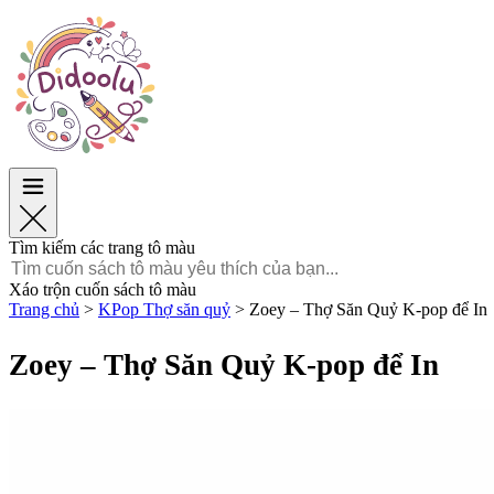
Phục Sinh
Phục Sinh
TOP Danh mục
TOP Danh mục
Dành cho bé trai
Dành cho bé trai
Dành cho bé gái
Dành cho bé gái
Giáo dục
Giáo dục
Hoạt hình và Phim
Hoạt hình và Phim
Trò chơi
Trò chơi
Tìm kiếm các trang tô màu
Tiếng Việt
Xáo trộn cuốn sách tô màu
Trang chủ
>
KPop Thợ săn quỷ
>
Zoey – Thợ Săn Quỷ K-pop để In
POLSKI
ENGLISH
Zoey – Thợ Săn Quỷ K-pop để In
FRANÇAIS
MALAGASY
TIẾNG
VIỆT