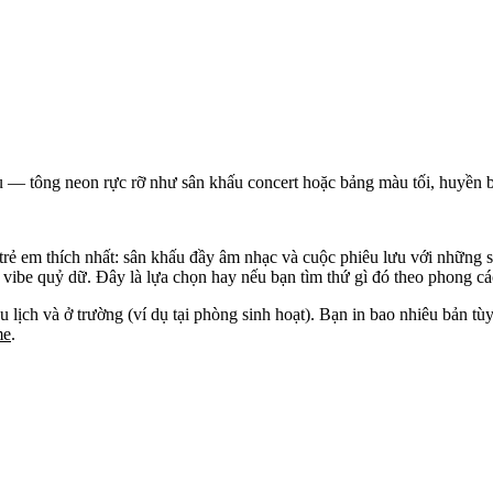
u — tông neon rực rỡ như sân khấu concert hoặc bảng màu tối, huyền b
trẻ em thích nhất: sân khấu đầy âm nhạc và cuộc phiêu lưu với những 
ibe quỷ dữ. Đây là lựa chọn hay nếu bạn tìm thứ gì đó theo phong cách
u lịch và ở trường (ví dụ tại phòng sinh hoạt). Bạn in bao nhiêu bản tù
me
.