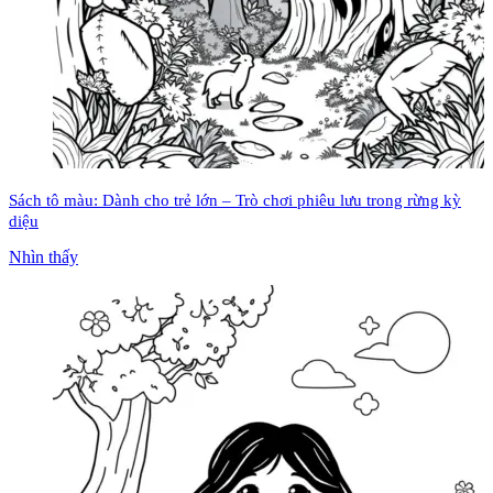
Sách tô màu: Dành cho trẻ lớn – Trò chơi phiêu lưu trong rừng kỳ
diệu
Nhìn thấy