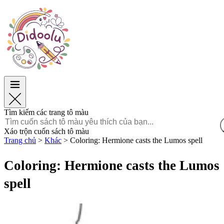
Phục Sinh
Phục Sinh
TOP Danh mục
TOP Danh mục
Dành cho bé trai
Dành cho bé trai
Dành cho bé gái
Dành cho bé gái
Giáo dục
Giáo dục
Hoạt hình và Phim
Hoạt hình và Phim
Trò chơi
Trò chơi
Tìm kiếm các trang tô màu
Tiếng Việt
Xáo trộn cuốn sách tô màu
Trang chủ
>
Khác
>
Coloring: Hermione casts the Lumos spell
POLSKI
ENGLISH
Coloring: Hermione casts the Lumos
FRANÇAIS
spell
MALAGASY
TIẾNG
VIỆT