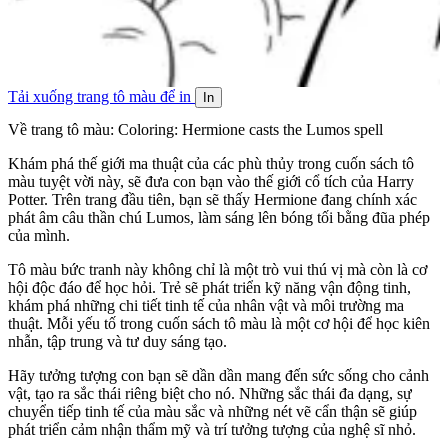
Tải xuống trang tô màu để in
In
Về trang tô màu: Coloring: Hermione casts the Lumos spell
Khám phá thế giới ma thuật của các phù thủy trong cuốn sách tô
màu tuyệt vời này, sẽ đưa con bạn vào thế giới cổ tích của Harry
Potter. Trên trang đầu tiên, bạn sẽ thấy Hermione đang chính xác
phát âm câu thần chú Lumos, làm sáng lên bóng tối bằng đũa phép
của mình.
Tô màu bức tranh này không chỉ là một trò vui thú vị mà còn là cơ
hội độc đáo để học hỏi. Trẻ sẽ phát triển kỹ năng vận động tinh,
khám phá những chi tiết tinh tế của nhân vật và môi trường ma
thuật. Mỗi yếu tố trong cuốn sách tô màu là một cơ hội để học kiên
nhẫn, tập trung và tư duy sáng tạo.
Hãy tưởng tượng con bạn sẽ dần dần mang đến sức sống cho cảnh
vật, tạo ra sắc thái riêng biệt cho nó. Những sắc thái đa dạng, sự
chuyển tiếp tinh tế của màu sắc và những nét vẽ cẩn thận sẽ giúp
phát triển cảm nhận thẩm mỹ và trí tưởng tượng của nghệ sĩ nhỏ.