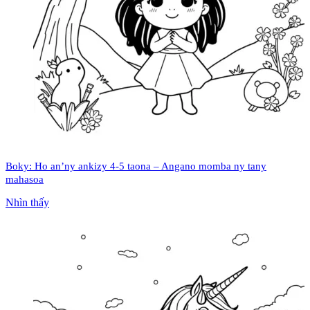
Boky: Ho an’ny ankizy 4-5 taona – Angano momba ny tany
mahasoa
Nhìn thấy