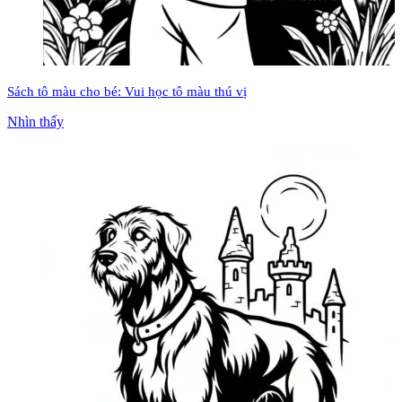
Sách tô màu cho bé: Vui học tô màu thú vị
Nhìn thấy